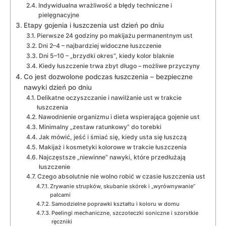
Indywidualna wrażliwość a błędy techniczne i
pielęgnacyjne
Etapy gojenia i łuszczenia ust dzień po dniu
Pierwsze 24 godziny po makijażu permanentnym ust
Dni 2–4 – najbardziej widoczne łuszczenie
Dni 5–10 – „brzydki okres”, kiedy kolor blaknie
Kiedy łuszczenie trwa zbyt długo – możliwe przyczyny
Co jest dozwolone podczas łuszczenia – bezpieczne
nawyki dzień po dniu
Delikatne oczyszczanie i nawilżanie ust w trakcie
łuszczenia
Nawodnienie organizmu i dieta wspierająca gojenie ust
Minimalny „zestaw ratunkowy” do torebki
Jak mówić, jeść i śmiać się, kiedy usta się łuszczą
Makijaż i kosmetyki kolorowe w trakcie łuszczenia
Najczęstsze „niewinne” nawyki, które przedłużają
łuszczenie
Czego absolutnie nie wolno robić w czasie łuszczenia ust
Zrywanie strupków, skubanie skórek i „wyrównywanie”
palcami
Samodzielne poprawki kształtu i koloru w domu
Peelingi mechaniczne, szczoteczki soniczne i szorstkie
ręczniki