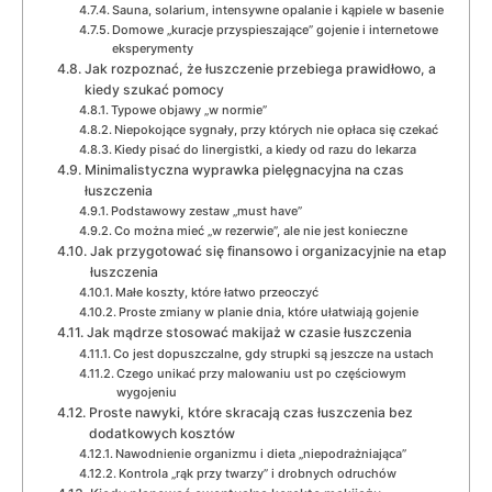
Sauna, solarium, intensywne opalanie i kąpiele w basenie
Domowe „kuracje przyspieszające” gojenie i internetowe
eksperymenty
Jak rozpoznać, że łuszczenie przebiega prawidłowo, a
kiedy szukać pomocy
Typowe objawy „w normie”
Niepokojące sygnały, przy których nie opłaca się czekać
Kiedy pisać do linergistki, a kiedy od razu do lekarza
Minimalistyczna wyprawka pielęgnacyjna na czas
łuszczenia
Podstawowy zestaw „must have”
Co można mieć „w rezerwie”, ale nie jest konieczne
Jak przygotować się finansowo i organizacyjnie na etap
łuszczenia
Małe koszty, które łatwo przeoczyć
Proste zmiany w planie dnia, które ułatwiają gojenie
Jak mądrze stosować makijaż w czasie łuszczenia
Co jest dopuszczalne, gdy strupki są jeszcze na ustach
Czego unikać przy malowaniu ust po częściowym
wygojeniu
Proste nawyki, które skracają czas łuszczenia bez
dodatkowych kosztów
Nawodnienie organizmu i dieta „niepodrażniająca”
Kontrola „rąk przy twarzy” i drobnych odruchów