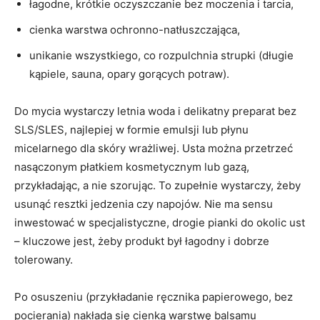
łagodne, krótkie oczyszczanie bez moczenia i tarcia,
cienka warstwa ochronno-natłuszczająca,
unikanie wszystkiego, co rozpulchnia strupki (długie
kąpiele, sauna, opary gorących potraw).
Do mycia wystarczy letnia woda i delikatny preparat bez
SLS/SLES, najlepiej w formie emulsji lub płynu
micelarnego dla skóry wrażliwej. Usta można przetrzeć
nasączonym płatkiem kosmetycznym lub gazą,
przykładając, a nie szorując. To zupełnie wystarczy, żeby
usunąć resztki jedzenia czy napojów. Nie ma sensu
inwestować w specjalistyczne, drogie pianki do okolic ust
– kluczowe jest, żeby produkt był łagodny i dobrze
tolerowany.
Po osuszeniu (przykładanie ręcznika papierowego, bez
pocierania) nakłada się cienką warstwę balsamu