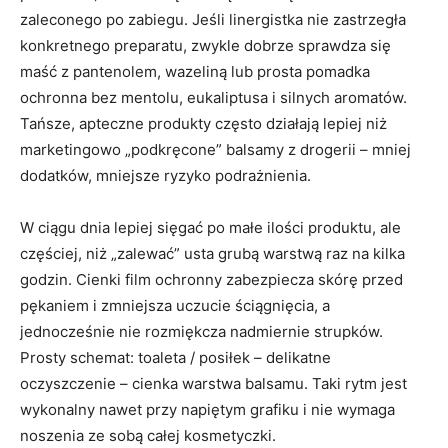
zaleconego po zabiegu. Jeśli linergistka nie zastrzegła
konkretnego preparatu, zwykle dobrze sprawdza się
maść z pantenolem, wazeliną lub prosta pomadka
ochronna bez mentolu, eukaliptusa i silnych aromatów.
Tańsze, apteczne produkty często działają lepiej niż
marketingowo „podkręcone” balsamy z drogerii – mniej
dodatków, mniejsze ryzyko podrażnienia.
W ciągu dnia lepiej sięgać po małe ilości produktu, ale
częściej, niż „zalewać” usta grubą warstwą raz na kilka
godzin. Cienki film ochronny zabezpiecza skórę przed
pękaniem i zmniejsza uczucie ściągnięcia, a
jednocześnie nie rozmiękcza nadmiernie strupków.
Prosty schemat: toaleta / posiłek – delikatne
oczyszczenie – cienka warstwa balsamu. Taki rytm jest
wykonalny nawet przy napiętym grafiku i nie wymaga
noszenia ze sobą całej kosmetyczki.