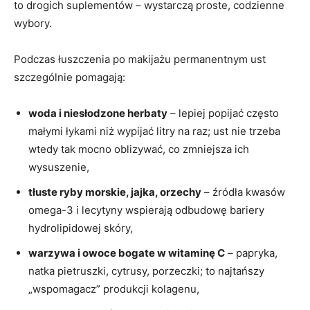
to drogich suplementów – wystarczą proste, codzienne
wybory.
Podczas łuszczenia po makijażu permanentnym ust
szczególnie pomagają:
woda i niesłodzone herbaty
– lepiej popijać często
małymi łykami niż wypijać litry na raz; ust nie trzeba
wtedy tak mocno oblizywać, co zmniejsza ich
wysuszenie,
tłuste ryby morskie, jajka, orzechy
– źródła kwasów
omega-3 i lecytyny wspierają odbudowę bariery
hydrolipidowej skóry,
warzywa i owoce bogate w witaminę C
– papryka,
natka pietruszki, cytrusy, porzeczki; to najtańszy
„wspomagacz” produkcji kolagenu,